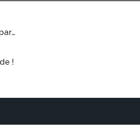
par…
de !