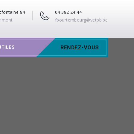
tfontaine 84
04 382 24 44
rimont
fbourtembourg@vetpb.be
RENDEZ-VOUS
UTILES