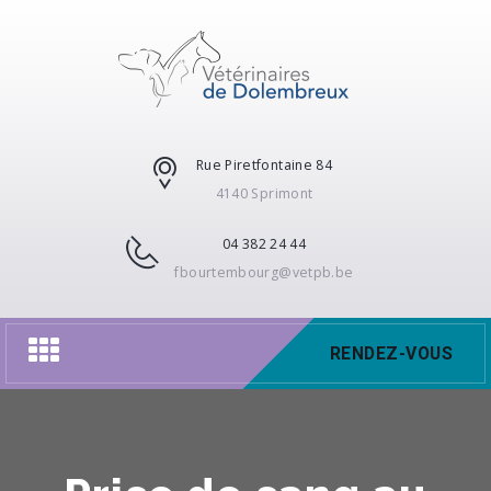
Rue Piretfontaine 84
4140 Sprimont
04 382 24 44
fbourtembourg@vetpb.be
Toggle
RENDEZ-VOUS
navigation